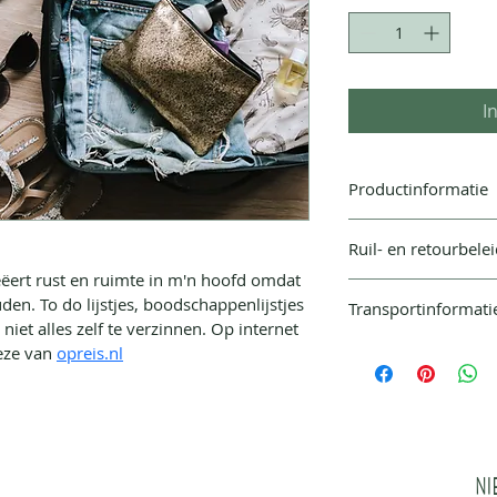
I
Productinformatie
Dit is je productinf
Ruil- en retourbele
meer uitleg te geven
gebruiksaanwijzing
creëert rust en ruimte in m'n hoofd omdat 
Plaats hier je ruil- 
Dit is de plek om te
den. To do lijstjes, boodschappenlijstjes 
Transportinformati
aan je klanten uit 
bijzonder maakt, en
 niet alles zelf te verzinnen. Op internet 
ontevreden zijn ove
kunnen profiteren.
Plaats hier je trans
eze
 van 
opreis.nl
direct vergoedingsbe
informatie te verstr
vertrouwen dat ze m
transportmethodes, 
aankoop kunnen do
eerlijk en direct tr
gevoel van vertrouw
hun aankoop.
Ni